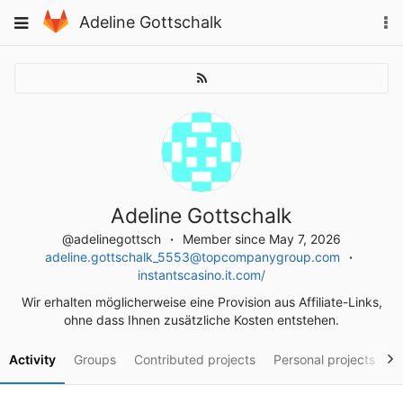
Skip
To
Toggle
Adeline Gottschalk
to
na
navigation
content
Adeline Gottschalk
@adelinegottsch
Member since May 7, 2026
adeline.gottschalk_5553@topcompanygroup.com
instantscasino.it.com/
Wir erhalten möglicherweise eine Provision aus Affiliate-Links,
ohne dass Ihnen zusätzliche Kosten entstehen.
Activity
Groups
Contributed projects
Personal projects
S