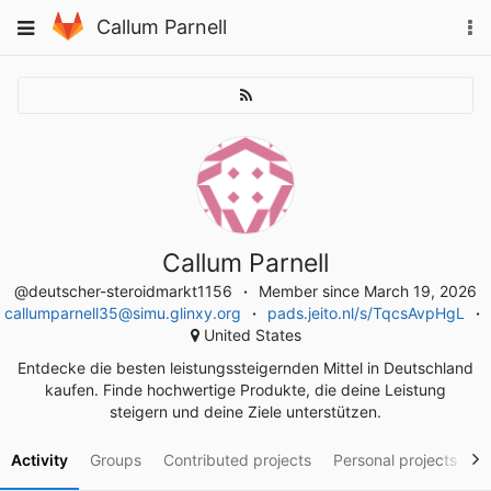
Skip
To
Toggle
Callum Parnell
to
na
navigation
content
Callum Parnell
@deutscher-steroidmarkt1156
Member since March 19, 2026
callumparnell35@simu.glinxy.org
pads.jeito.nl/s/TqcsAvpHgL
United States
Entdecke die besten leistungssteigernden Mittel in Deutschland
kaufen. Finde hochwertige Produkte, die deine Leistung
steigern und deine Ziele unterstützen.
Activity
Groups
Contributed projects
Personal projects
S