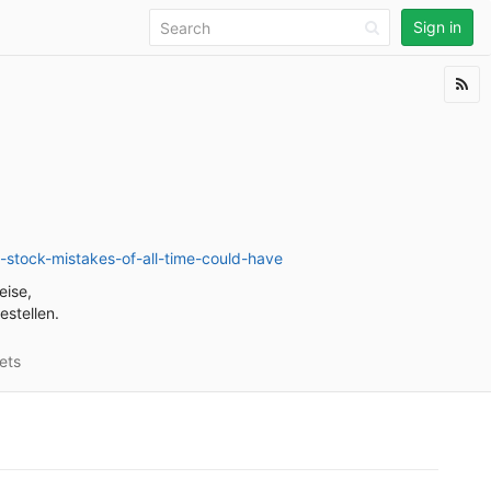
Sign in
6
tock-mistakes-of-all-time-could-have
eise,
estellen.
ets