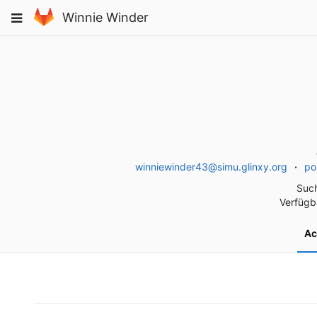
Skip
Toggle
Winnie Winder
to
navigation
content
winniewinder43@simu.glinxy.org
po
Such
Verfügba
Ac