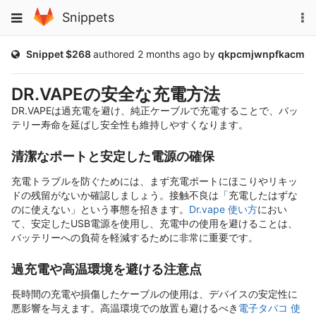
Skip
To
Toggle
Snippets
to
na
navigation
content
Public
Snippet $268
authored
2 months ago
by
qkpcmjwnpfkacm
DR.VAPEの安全な充電方法
DR.VAPEは過充電を避け、純正ケーブルで充電することで、バッ
テリー寿命を延ばし安全性も維持しやすくなります。
清潔なポートと安定した電源の確保
充電トラブルを防ぐためには、まず充電ポートにほこりやリキッ
ドの残留がないか確認しましょう。接触不良は「充電したはずな
のに使えない」という事態を招きます。
Dr.vape 使い方
におい
て、安定したUSB電源を使用し、充電中の使用を避けることは、
バッテリーへの負荷を軽減するために非常に重要です。
過充電や高温環境を避ける注意点
長時間の充電や損傷したケーブルの使用は、デバイスの安定性に
悪影響を与えます。高温環境での放置も避けるべき
電子タバコ 使