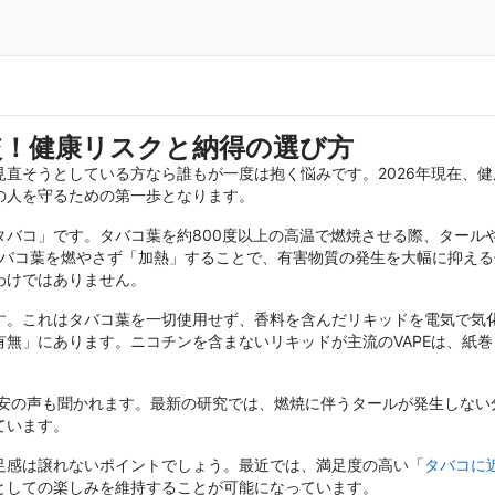
較！健康リスクと納得の選び方
直そうとしている方なら誰もが一度は抱く悩みです。2026年現在、
の人を守るための第一歩となります。
バコ」です。タバコ葉を約800度以上の高温で燃焼させる際、タール
タバコ葉を燃やさず「加熱」することで、有害物質の発生を大幅に抑え
わけではありません。
す。これはタバコ葉を一切使用せず、香料を含んだリキッドを電気で気化
有無」にあります。ニコチンを含まないリキッドが主流のVAPEは、紙
安の声も聞かれます。最新の研究では、燃焼に伴うタールが発生しない
ています。
足感は譲れないポイントでしょう。最近では、満足度の高い「
タバコに
としての楽しみを維持することが可能になっています。