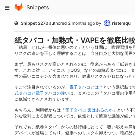
Skip
Toggle
Snippets
to
navigation
content
Public
Snippet $270
authored
2 months ago
by
ristemqu
紙タバコ・加熱式・VAPEを徹底比
「結局、どれが一番体に悪いの？」という疑問は、喫煙習慣を見
リスクの違いを正しく理解することは、自分自身と大切な周囲
まず、最もリスクが高いとされるのは、従来からある「紙巻きタ
す。これに対し、アイコス（IQOS）などの加熱式タバコは、
性の高いニコチンが含まれており、健康リスクがゼロになった
そこで注目されているのが、
電子タバコとは
？という選択肢で
式タバコと電子タバコの違い
は、まさにこの「タバコ葉の使用
に低減できるとされています。
もちろん、利用者からは「
電子タバコ 害はあるのか
」という不
的な吸引による影響については、依然として慎重な議論が続い
それでも、紙巻きタバコからの移行組にとって、吸い応えや満
デバイスが登場しており、健康へのリスクを抑えつつ、嗜好品