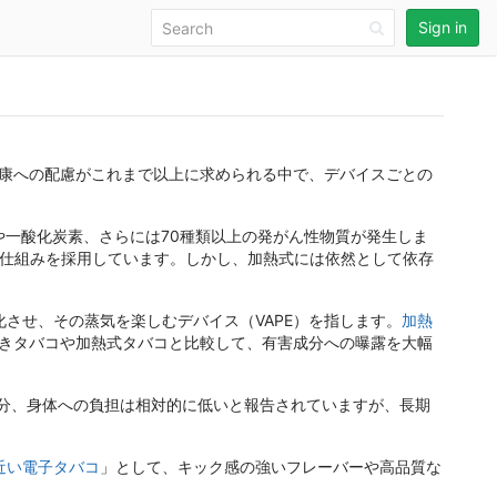
Sign in
健康への配慮がこれまで以上に求められる中で、デバイスごとの
や一酸化炭素、さらには70種類以上の発がん性物質が発生しま
る仕組みを採用しています。しかし、加熱式には依然として依存
させ、その蒸気を楽しむデバイス（VAPE）を指します。
加熱
巻きタバコや加熱式タバコと比較して、有害成分への曝露を大幅
分、身体への負担は相対的に低いと報告されていますが、長期
近い電子タバコ
」として、キック感の強いフレーバーや高品質な