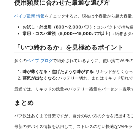
使用頻度に合わせた最適な選び方
ベイプ最新 情報
をチェックすると、現在は小容量から超大容量
お試し・外出用（800〜2,000パフ）:
コンパクトで持ち運
常用・コスパ重視（5,000〜15,000パフ以上）:
紙巻きタ
「いつ終わるか」を見極めるポイント
多くの
ベイプ ブログ
で紹介されているように、使い捨てVAPE
味が薄くなる・焦げたような味がする:
リキッドがなくなっ
蒸気が出なくなる:
バッテリー切れ、またはリキッド切れで
最近では、リキッドの残量やバッテリー残量をパーセント表示
まとめ
パフ数はあくまで目安ですが、自分の吸い方のクセを把握する
最新のデバイス情報を活用して、ストレスのない快適なVAPE