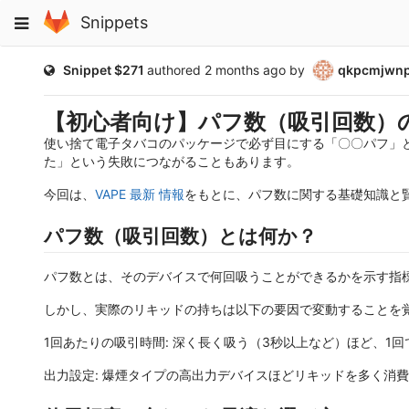
Skip
Toggle
Snippets
to
navigation
content
Public
Snippet $271
authored
2 months ago
by
qkpcmjwn
【初心者向け】パフ数（吸引回数）
使い捨て電子タバコのパッケージで必ず目にする「〇〇パフ」
た」という失敗につながることもあります。
今回は、
VAPE 最新 情報
をもとに、パフ数に関する基礎知識と
パフ数（吸引回数）とは何か？
パフ数とは、そのデバイスで何回吸うことができるかを示す指標
しかし、実際のリキッドの持ちは以下の要因で変動することを
1回あたりの吸引時間: 深く長く吸う（3秒以上など）ほど、
出力設定: 爆煙タイプの高出力デバイスほどリキッドを多く消