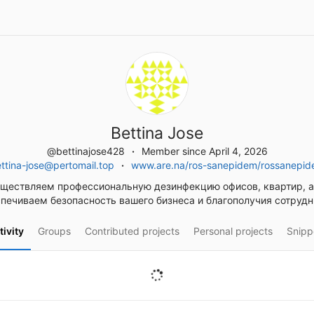
Bettina Jose
@bettinajose428
Member since April 4, 2026
ttina-jose@pertomail.top
www.are.na/ros-sanepidem/rossanepi
ществляем профессиональную дезинфекцию офисов, квартир, а
печиваем безопасность вашего бизнеса и благополучия сотрудн
tivity
Groups
Contributed projects
Personal projects
Snipp