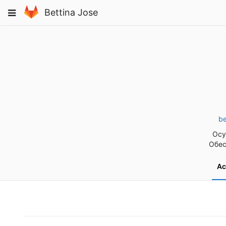
Skip
Toggle
Bettina Jose
to
navigation
content
be
Осу
Обес
Ac