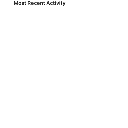
Most Recent Activity