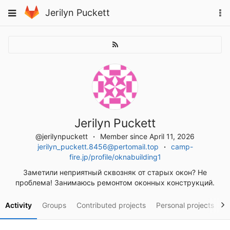
Skip
To
Toggle
Jerilyn Puckett
to
na
navigation
content
Jerilyn Puckett
@jerilynpuckett
Member since April 11, 2026
jerilyn_puckett.8456@pertomail.top
camp-
fire.jp/profile/oknabuilding1
Заметили неприятный сквозняк от старых окон? Не
проблема! Занимаюсь ремонтом оконных конструкций.
Activity
Groups
Contributed projects
Personal projects
S