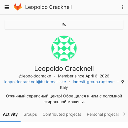
Skip
To
Toggle
Leopoldo Cracknell
to
na
navigation
content
Leopoldo Cracknell
@leopoldocrackn
Member since April 6, 2026
leopoldocracknell@bittermail.site
indesit-group.ru/stove
Italy
Отличный сервисный центр! Обращался к ним с поломкой
стиральной машины.
Activity
Groups
Contributed projects
Personal projects
S