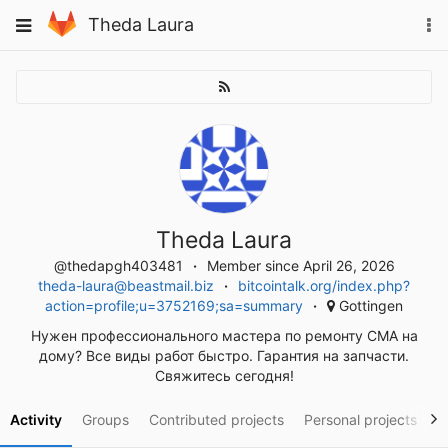
Skip
To
Toggle
Theda Laura
to
na
navigation
content
Theda Laura
@thedapgh403481
Member since April 26, 2026
theda-laura@beastmail.biz
bitcointalk.org/index.php?
action=profile;u=3752169;sa=summary
Gottingen
Нужен профессионального мастера по ремонту СМА на
дому? Все виды работ быстро. Гарантия на запчасти.
Свяжитесь сегодня!
Activity
Groups
Contributed projects
Personal projects
S