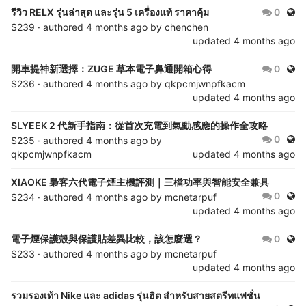
Publ
รีวิว RELX รุ่นล่าสุด และรุ่น 5 เครื่องแท้ ราคาคุ้ม
0
$239 · authored
4 months ago
by
chenchen
updated
4 months ago
Publ
開車提神新選擇：ZUGE 草本電子鼻通開箱心得
0
$236 · authored
4 months ago
by
qkpcmjwnpfkacm
updated
4 months ago
SLYEEK 2 代新手指南：從首次充電到氣動感應的操作全攻略
Publ
0
$235 · authored
4 months ago
by
qkpcmjwnpfkacm
updated
4 months ago
XIAOKE 梟客六代電子煙主機評測｜三檔功率與智能安全兼具
Publ
0
$234 · authored
4 months ago
by
mcnetarpuf
updated
4 months ago
Publ
電子煙保護殼與保護貼差異比較，該怎麼選？
0
$233 · authored
4 months ago
by
mcnetarpuf
updated
4 months ago
รวมรองเท้า Nike และ adidas รุ่นฮิต สำหรับสายสตรีทแฟชั่น