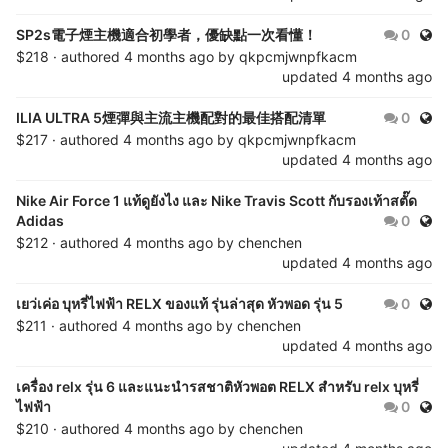
Publ
SP2s電子煙主機適合初學者，優缺點一次看懂！
0
$218 · authored
4 months ago
by
qkpcmjwnpfkacm
updated
4 months ago
Publ
ILIA ULTRA 5煙彈與主流主機配對的最佳搭配清單
0
$217 · authored
4 months ago
by
qkpcmjwnpfkacm
updated
4 months ago
Nike Air Force 1 แท้ดูยังไง และ Nike Travis Scott กับรองเท้าสตั๊ด
Publ
Adidas
0
$212 · authored
4 months ago
by
chenchen
updated
4 months ago
Publ
เยว่เค่อ บุหรี่ไฟฟ้า RELX ของแท้ รุ่นล่าสุด หัวพอด รุ่น 5
0
$211 · authored
4 months ago
by
chenchen
updated
4 months ago
เครื่อง relx รุ่น 6 และแนะนำรสชาติหัวพอต RELX สำหรับ relx บุหรี่
Publ
ไฟฟ้า
0
$210 · authored
4 months ago
by
chenchen